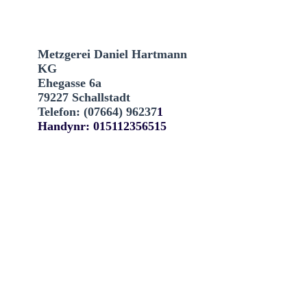
Metzgerei Daniel Hartmann
KG
Ehegasse 6a
79227 Schallstadt
Telefon: (07664)
96237
1
Handynr: 015112356515